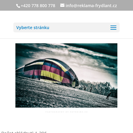
+420 778 800 778
info@reklama-frydlant.cz
Vyberte stránku
Počet shlédnutí:
1 296