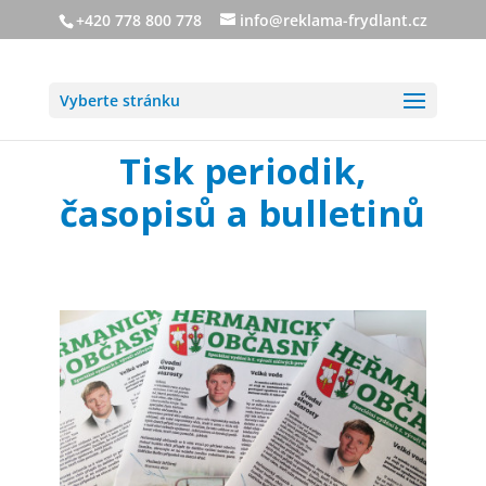
+420 778 800 778
info@reklama-frydlant.cz
Vyberte stránku
Tisk periodik,
časopisů a bulletinů