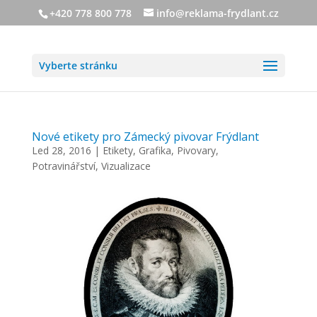
+420 778 800 778
info@reklama-frydlant.cz
Vyberte stránku
Nové etikety pro Zámecký pivovar Frýdlant
Led 28, 2016
|
Etikety
,
Grafika
,
Pivovary
,
Potravinářství
,
Vizualizace