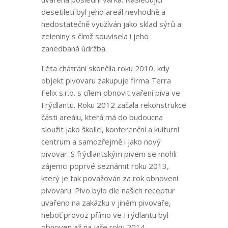
desetiletí byl jeho areál nevhodně a
nedostatečně využíván jako sklad sýrů a
zeleniny s čímž souvisela i jeho
zanedbaná údržba.
Léta chátrání skončila roku 2010, kdy
objekt pivovaru zakupuje firma Terra
Felix s.r.o. s cílem obnovit vaření piva ve
Frýdlantu. Roku 2012 začala rekonstrukce
části areálu, která má do budoucna
sloužit jako školící, konferenční a kulturní
centrum a samozřejmě i jako nový
pivovar. S frýdlantským pivem se mohli
zájemci poprvé seznámit roku 2013,
který je tak považován za rok obnovení
pivovaru. Pivo bylo dle našich receptur
uvařeno na zakázku v jiném pivovaře,
neboť provoz přímo ve Frýdlantu byl
obnoven až na jaře roku 2014.