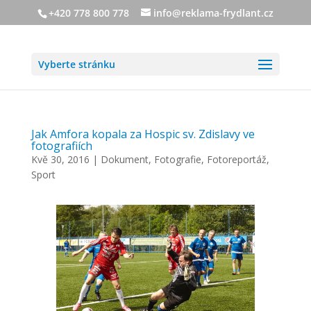
+420 778 800 778
info@reklama-frydlant.cz
Vyberte stránku
Jak Amfora kopala za Hospic sv. Zdislavy ve
fotografiích
Kvě 30, 2016
|
Dokument
,
Fotografie
,
Fotoreportáž
,
Sport